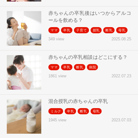
赤ちゃんの卒乳後はいつからアルコ
ールを飲める？
ママ
卒乳
子育て
授乳
断乳
母乳
2025.08.25
349 view
赤ちゃんの卒乳相談はどこにする？
ママ
卒乳
断乳
病院
2022.07.23
1861 view
混合授乳の赤ちゃんの卒乳
ミルク
卒乳
断乳
母乳
2023.07.03
1945 view