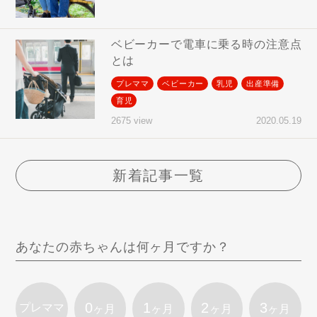
ベビーカーで電車に乗る時の注意点
とは
プレママ
ベビーカー
乳児
出産準備
育児
2020.05.19
2675 view
新着記事一覧
あなたの赤ちゃんは何ヶ月ですか？
0
1
2
3
プレママ
ヶ月
ヶ月
ヶ月
ヶ月