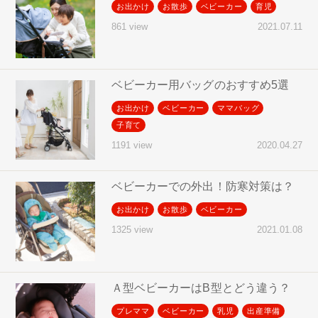
お出かけ
お散歩
ベビーカー
育児
2021.07.11
861 view
ベビーカー用バッグのおすすめ5選
お出かけ
ベビーカー
ママバッグ
子育て
2020.04.27
1191 view
ベビーカーでの外出！防寒対策は？
お出かけ
お散歩
ベビーカー
2021.01.08
1325 view
Ａ型ベビーカーはB型とどう違う？
プレママ
ベビーカー
乳児
出産準備