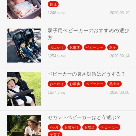
育児
2020.05.19
1248 view
双子用ベビーカーのおすすめの選び
方
お出かけ
お散歩
ベビーカー
双子
2020.09.14
1254 view
ベビーカーの暑さ対策はどうする？
お出かけ
お散歩
ベビーカー
熱中症
2020.08.30
1617 view
セカンドベビーカーはどう選ぶ？
7ヶ月
お出かけ
お散歩
ベビーカー
子育て