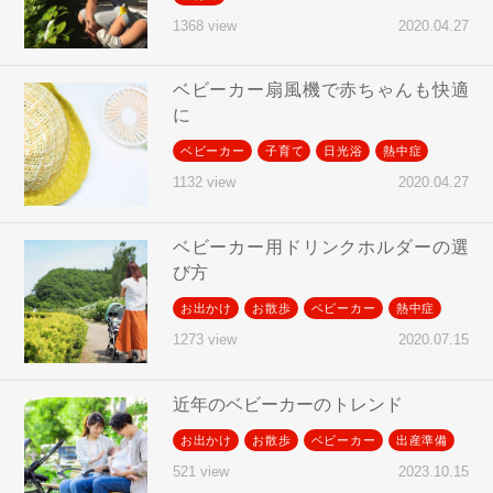
2020.04.27
1368 view
ベビーカー扇風機で赤ちゃんも快適
に
ベビーカー
子育て
日光浴
熱中症
2020.04.27
1132 view
ベビーカー用ドリンクホルダーの選
び方
お出かけ
お散歩
ベビーカー
熱中症
2020.07.15
1273 view
近年のベビーカーのトレンド
お出かけ
お散歩
ベビーカー
出産準備
2023.10.15
521 view