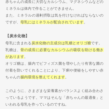
赤ちゃんの成長に大切なカルシウム、マグネシウムなどの
ミネラルは体内で作ることができません。
また、ミネラルの過剰摂取は気を付けなければならないの
ですが、
母乳にはミネラルが配合されています
。
【炭水化物】
母乳に含まれる
炭水化物の主成分は乳糖とオリゴ糖
です。
乳糖は、
骨の成長に必要なカルシウムの吸収を助ける働き
があります
。
オリゴ糖は、腸内でビフィズス菌を増やしたり有害な菌の
付着を防いでくれることにより、下痢や便秘をしやすい赤
ちゃんの
腸内環境を整えてくれます
。
このように、さまざまな栄養素がバランスよく組み合わさ
っているようです。ママはそんな「赤ちゃんの最適食」と
いわれる母乳を作っているのですね。