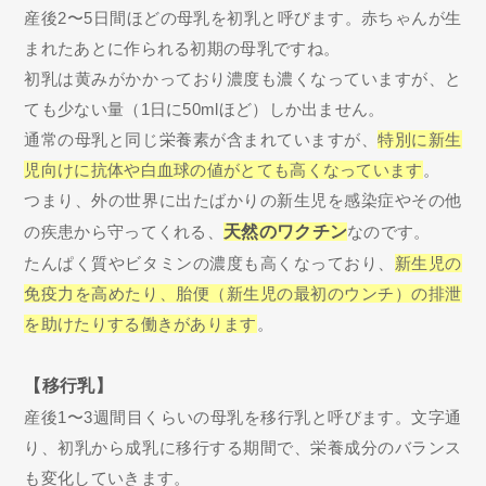
産後2〜5日間ほどの母乳を初乳と呼びます。赤ちゃんが生
まれたあとに作られる初期の母乳ですね。
初乳は黄みがかかっており濃度も濃くなっていますが、と
ても少ない量（1日に50mlほど）しか出ません。
通常の母乳と同じ栄養素が含まれていますが、
特別に新生
児向けに抗体や白血球の値がとても高くなっています
。
つまり、外の世界に出たばかりの新生児を感染症やその他
の疾患から守ってくれる、
天然のワクチン
なのです。
たんぱく質やビタミンの濃度も高くなっており、
新生児の
免疫力を高めたり、胎便（新生児の最初のウンチ）の排泄
を助けたりする働きがあります
。
【移行乳】
産後1〜3週間目くらいの母乳を移行乳と呼びます。文字通
り、初乳から成乳に移行する期間で、栄養成分のバランス
も変化していきます。