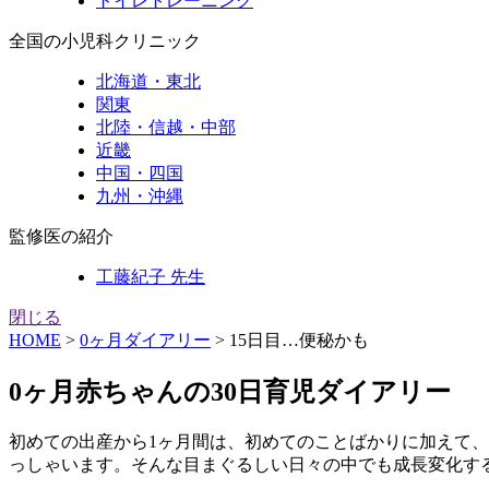
トイレトレーニング
全国の小児科クリニック
北海道・東北
関東
北陸・信越・中部
近畿
中国・四国
九州・沖縄
監修医の紹介
工藤紀子 先生
閉じる
HOME
>
0ヶ月ダイアリー
>
15日目…便秘かも
0ヶ月赤ちゃんの30日育児ダイアリー
初めての出産から1ヶ月間は、初めてのことばかりに加えて
っしゃいます。そんな目まぐるしい日々の中でも成長変化す