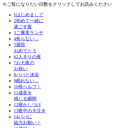
※ご覧になりたい日数をクリックしてお読みください
1
はじめまして
2
初めて一緒に
過ごす夜
3
ご褒美ランチ
4
焦らない…
5
退院
おめでとう
6
2人きりの夜
7
お七夜の
お祝い
8
パパと沐浴
9
眠れない…
10
母ヘルプ！
11
成長を
感じる瞬間
12
寝かしつけ
13
夜中の大泣き
14
パパに
協力お願い！