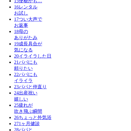
15
便秘かも…
16
レンタル
お試し
17
つい大声で
お返事
18
母の
ありがたみ
19
成長具合が
気になる
20
イライラした日
21
パパにも
頼りたい
22
パパにも
イライラ
23
パパと仲直り
24
出産祝い
嬉しい
25
疲れが
吹き飛ぶ瞬間
26
ちょっと外気浴
27
1ヶ月健診
28
パパと