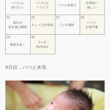
パパにも
パパにも
出産祝い
パパと仲直り
頼りたい
イライラ
嬉しい
25
26
27
28
疲れが
パパと
ちょっと外気浴
1ヶ月健診
吹き飛ぶ瞬間
お留守番
29
30
1ヶ月
撮影大会！
Birthday
8日目…パパと沐浴