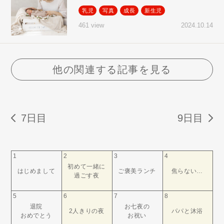
乳児
写真
成長
新生児
2024.10.14
461 view
他の関連する記事を見る
7日目
9日目
1
2
3
4
初めて一緒に
はじめまして
ご褒美ランチ
焦らない…
過ごす夜
5
6
7
8
退院
お七夜の
2人きりの夜
パパと沐浴
おめでとう
お祝い