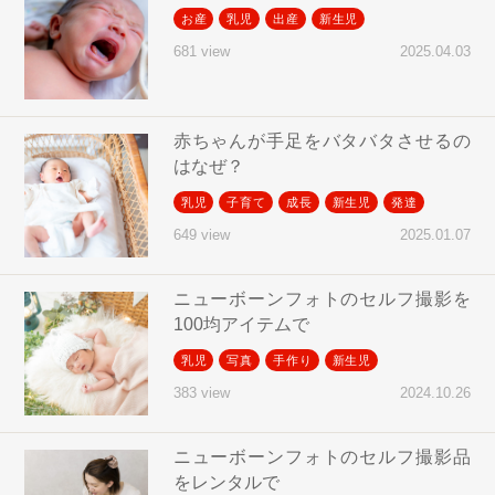
お産
乳児
出産
新生児
2025.04.03
681 view
赤ちゃんが手足をバタバタさせるの
はなぜ？
乳児
子育て
成長
新生児
発達
2025.01.07
649 view
ニューボーンフォトのセルフ撮影を
100均アイテムで
乳児
写真
手作り
新生児
2024.10.26
383 view
ニューボーンフォトのセルフ撮影品
をレンタルで