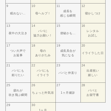
9
10
11
12
成長を
眠れない…
母ヘルプ！
寝かしつけ
感じる瞬間
13
14
15
16
パパに
レンタル
夜中の大泣き
便秘かも…
協力お願い！
お試し
17
18
19
20
つい大声で
母の
成長具合が
イライラした日
お返事
ありがたみ
気になる
21
22
23
24
パパにも
パパにも
出産祝い
パパと仲直り
頼りたい
イライラ
嬉しい
25
26
27
28
疲れが
パパと
ちょっと外気浴
1ヶ月健診
吹き飛ぶ瞬間
お留守番
29
30
1ヶ月