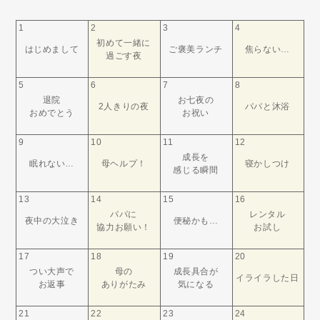
1
2
3
4
初めて一緒に
はじめまして
ご褒美ランチ
焦らない…
過ごす夜
5
6
7
8
退院
お七夜の
2人きりの夜
パパと沐浴
おめでとう
お祝い
9
10
11
12
成長を
眠れない…
母ヘルプ！
寝かしつけ
感じる瞬間
13
14
15
16
パパに
レンタル
夜中の大泣き
便秘かも…
協力お願い！
お試し
17
18
19
20
つい大声で
母の
成長具合が
イライラした日
お返事
ありがたみ
気になる
21
22
23
24