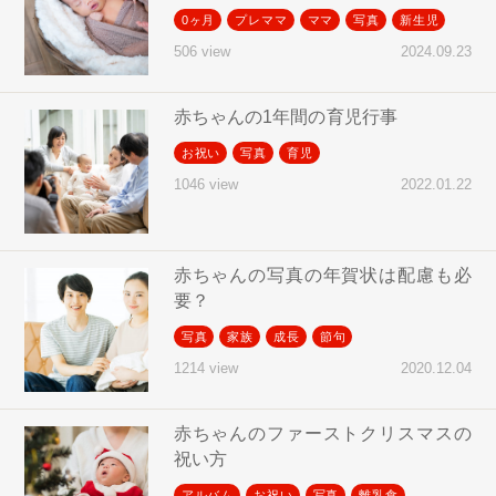
0ヶ月
プレママ
ママ
写真
新生児
2024.09.23
506 view
赤ちゃんの1年間の育児行事
お祝い
写真
育児
2022.01.22
1046 view
赤ちゃんの写真の年賀状は配慮も必
要？
写真
家族
成長
節句
2020.12.04
1214 view
赤ちゃんのファーストクリスマスの
祝い方
アルバム
お祝い
写真
離乳食