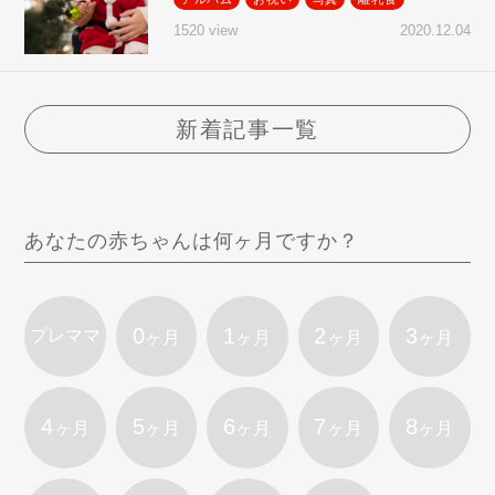
2020.12.04
1520 view
新着記事一覧
あなたの赤ちゃんは何ヶ月ですか？
0
1
2
3
プレママ
ヶ月
ヶ月
ヶ月
ヶ月
4
5
6
7
8
ヶ月
ヶ月
ヶ月
ヶ月
ヶ月