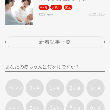
0ヶ月
お祝い
家族
2022.09.15
1229 view
新着記事一覧
あなたの赤ちゃんは何ヶ月ですか？
0
1
2
3
プレママ
ヶ月
ヶ月
ヶ月
ヶ月
4
5
6
7
8
ヶ月
ヶ月
ヶ月
ヶ月
ヶ月