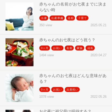
赤ちゃんの名前がお七夜までに決ま
らない時
出産
出産準備
名前
子育て
2025.05.21
350 view
赤ちゃんのお七夜はどう祝う？
0ヶ月
お祝い
名前
家族
成長
2020.04.27
1494 view
赤ちゃんのお七夜はどんな意味があ
る？
0ヶ月
お祝い
出産祝い
2022.05.26
1078 view
お七夜に祖父母は招待する？