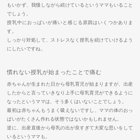
もいかず、我慢しながら続けているというママもいること
でしょう。
授乳中におっぱいが痛いと感じる原因はいくつかありま
す。
しっかり対処して、ストレスなく授乳を続けていけるよう
にしたいですね。
慣れない授乳が始まったことで痛む
赤ちゃんが生まれた日から母乳育児が始まりますが、出産
したからと言っていきなり上手に母乳育児ができるように
なったというママは、そう多くはいないことでしょう。
最初は赤ちゃんもうまく吸えないですし、ママの体のおっ
ぱいがたくさん作れる状態ではないかもしれません。
逆に、出産直後から母乳の出が良すぎて大変な思いをして
いるというママも。