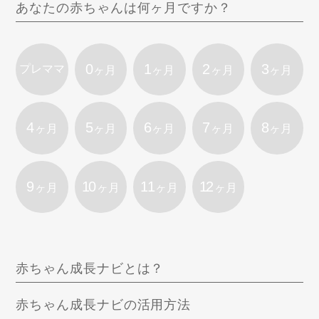
あなたの赤ちゃんは何ヶ月ですか？
0
1
2
3
プレママ
ヶ月
ヶ月
ヶ月
ヶ月
4
5
6
7
8
ヶ月
ヶ月
ヶ月
ヶ月
ヶ月
9
10
11
12
ヶ月
ヶ月
ヶ月
ヶ月
赤ちゃん成長ナビとは？
赤ちゃん成長ナビの活用方法