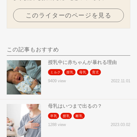
このライターのページを見る
この記事もおすすめ
授乳中に赤ちゃんが暴れる理由
ミルク
授乳
母乳
育児
2022.11.01
9409 view
母乳はいつまで出るの？
卒乳
授乳
断乳
2023.03.02
1288 view