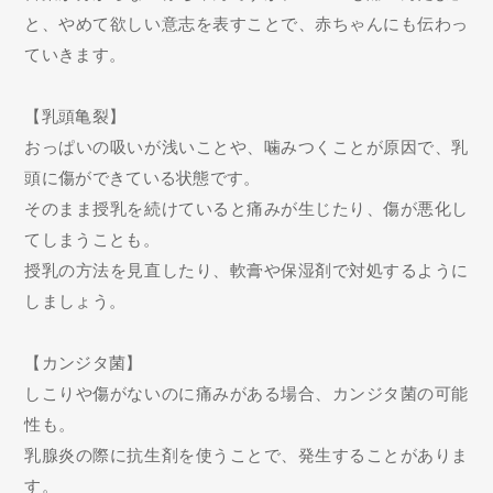
と、やめて欲しい意志を表すことで、赤ちゃんにも伝わっ
ていきます。
【乳頭亀裂】
おっぱいの吸いが浅いことや、噛みつくことが原因で、乳
頭に傷ができている状態です。
そのまま授乳を続けていると痛みが生じたり、傷が悪化し
てしまうことも。
授乳の方法を見直したり、軟膏や保湿剤で対処するように
しましょう。
【カンジタ菌】
しこりや傷がないのに痛みがある場合、カンジタ菌の可能
性も。
乳腺炎の際に抗生剤を使うことで、発生することがありま
す。