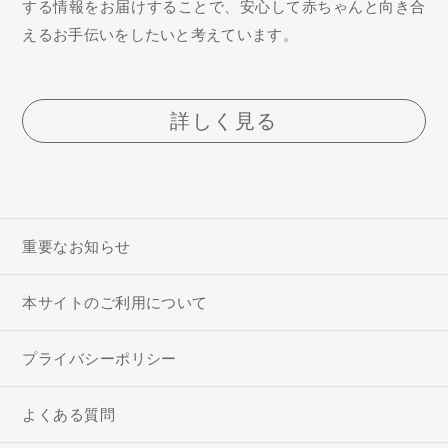
する情報をお届けすることで、安心して赤ちゃんと向き合
えるお手伝いをしたいと考えています。
詳しく見る
重要なお知らせ
本サイトのご利用について
プライバシーポリシー
よくある質問