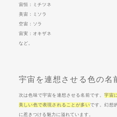
宙恒：ミチツネ
美宙：ミソラ
空宙：ソラ
宙実：オキザネ
など。
宇宙を連想させる色の名
次は色味で宇宙を連想させる名前です。
宇宙
美しい色で表現されることが多い
です。幻想
に惹きつける魅力に溢れています。