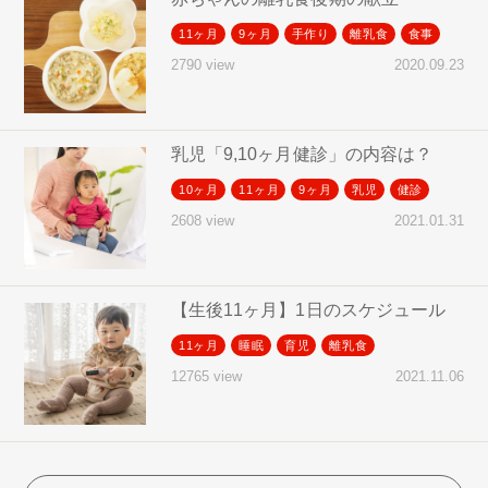
11ヶ月
9ヶ月
手作り
離乳食
食事
2020.09.23
2790 view
乳児「9,10ヶ月健診」の内容は？
10ヶ月
11ヶ月
9ヶ月
乳児
健診
2021.01.31
2608 view
【生後11ヶ月】1日のスケジュール
11ヶ月
睡眠
育児
離乳食
2021.11.06
12765 view