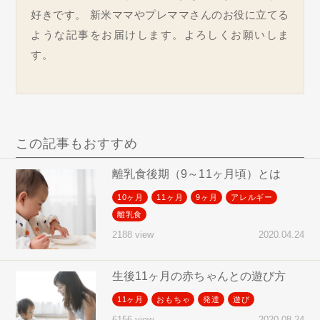
好きです。 新米ママやプレママさんのお役に立てる
ような記事をお届けします。よろしくお願いしま
す。
この記事もおすすめ
離乳食後期（9～11ヶ月頃）とは
10ヶ月
11ヶ月
9ヶ月
アレルギー
離乳食
2020.04.24
2188 view
生後11ヶ月の赤ちゃんとの遊び方
11ヶ月
おもちゃ
発達
遊び
2020.08.24
6156 view