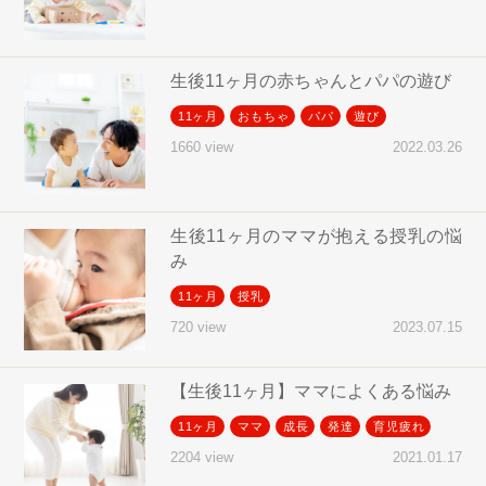
生後11ヶ月の赤ちゃんとパパの遊び
11ヶ月
おもちゃ
パパ
遊び
2022.03.26
1660 view
生後11ヶ月のママが抱える授乳の悩
み
11ヶ月
授乳
2023.07.15
720 view
【生後11ヶ月】ママによくある悩み
11ヶ月
ママ
成長
発達
育児疲れ
2021.01.17
2204 view