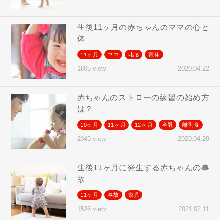
生後11ヶ月の赤ちゃんのママの心と
体
11ヶ月
ママ
叱る
育休
2020.04.22
1605 view
赤ちゃんのストローの練習の始め方
は？
10ヶ月
11ヶ月
12ヶ月
卒乳
離乳食
2020.04.28
2343 view
生後11ヶ月に発生する赤ちゃんの事
故
11ヶ月
事故
家具
2021.02.11
1526 view