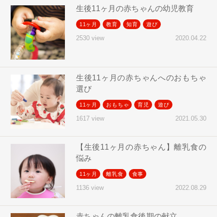
生後11ヶ月の赤ちゃんの幼児教育
11ヶ月
教育
知育
遊び
2020.04.22
2530 view
生後11ヶ月の赤ちゃんへのおもちゃ
選び
11ヶ月
おもちゃ
育児
遊び
2021.05.30
1617 view
【生後11ヶ月の赤ちゃん】離乳食の
悩み
11ヶ月
離乳食
食事
2022.08.29
1136 view
赤ちゃんの離乳食後期の献立