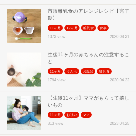
市販離乳食のアレンジレシピ【完了
期】
11ヶ月
12ヶ月
離乳食
食事
2020.08.31
1373 view
生後11ヶ月の赤ちゃんの注意するこ
と
11ヶ月
うんち
お風呂
離乳食
2020.04.22
1794 view
【生後11ヶ月】ママがもらって嬉し
いもの
11ヶ月
お祝い
ママ
2023.04.25
813 view