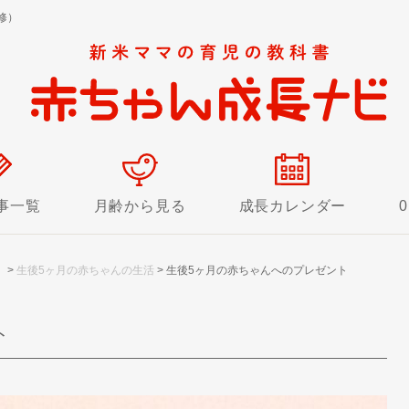
修）
事一覧
月齢から見る
成長カレンダー
！
>
生後5ヶ月の赤ちゃんの生活
>
生後5ヶ月の赤ちゃんへのプレゼント
ト