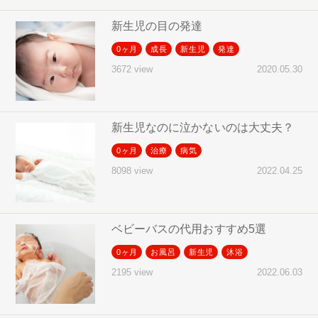
新生児の目の発達
0ヶ月
成長
新生児
発達
2020.05.30
3672 view
新生児なのに泣かないのは大丈夫？
0ヶ月
治療
病気
2022.04.25
8098 view
ベビーバスの代用おすすめ5選
0ヶ月
お風呂
新生児
沐浴
2022.06.03
2195 view