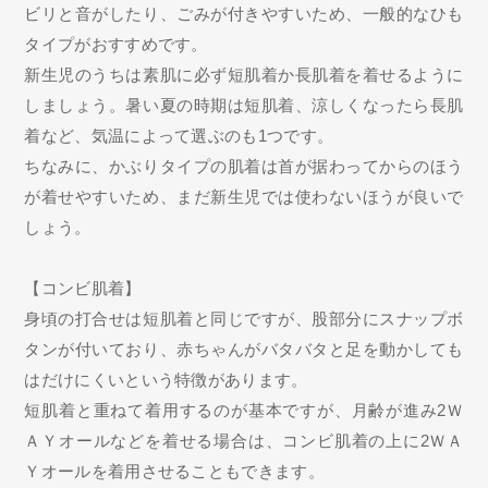
ビリと音がしたり、ごみが付きやすいため、一般的なひも
タイプがおすすめです。
新生児のうちは素肌に必ず短肌着か長肌着を着せるように
しましょう。暑い夏の時期は短肌着、涼しくなったら長肌
着など、気温によって選ぶのも1つです。
ちなみに、かぶりタイプの肌着は首が据わってからのほう
が着せやすいため、まだ新生児では使わないほうが良いで
しょう。
【コンビ肌着】
身頃の打合せは短肌着と同じですが、股部分にスナップボ
タンが付いており、赤ちゃんがバタバタと足を動かしても
はだけにくいという特徴があります。
短肌着と重ねて着用するのが基本ですが、月齢が進み2Ｗ
ＡＹオールなどを着せる場合は、コンビ肌着の上に2ＷＡ
Ｙオールを着用させることもできます。