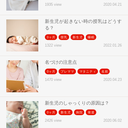
2020.04.21
1935 view
新生児が起きない時の授乳はどうす
る？
0ヶ月
授乳
新生児
睡眠
2022.01.26
1322 view
名づけの注意点
0ヶ月
プレママ
マタニティ
名前
2020.04.23
1470 view
新生児のしゃっくりの原因は？
0ヶ月
新生児
病院
発達
2020.06.02
2426 view