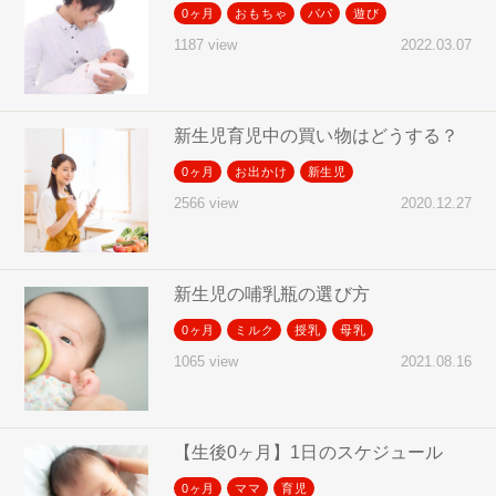
0ヶ月
おもちゃ
パパ
遊び
2022.03.07
1187 view
新生児育児中の買い物はどうする？
0ヶ月
お出かけ
新生児
2020.12.27
2566 view
新生児の哺乳瓶の選び方
0ヶ月
ミルク
授乳
母乳
2021.08.16
1065 view
【生後0ヶ月】1日のスケジュール
0ヶ月
ママ
育児