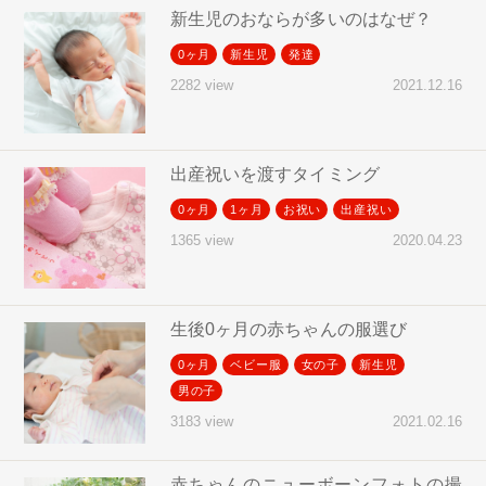
新生児のおならが多いのはなぜ？
0ヶ月
新生児
発達
2021.12.16
2282 view
出産祝いを渡すタイミング
0ヶ月
1ヶ月
お祝い
出産祝い
2020.04.23
1365 view
生後0ヶ月の赤ちゃんの服選び
0ヶ月
ベビー服
女の子
新生児
男の子
2021.02.16
3183 view
赤ちゃんのニューボーンフォトの撮