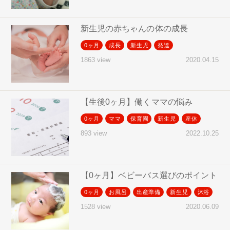
新生児の赤ちゃんの体の成長
0ヶ月
成長
新生児
発達
2020.04.15
1863 view
【生後0ヶ月】働くママの悩み
0ヶ月
ママ
保育園
新生児
産休
2022.10.25
893 view
【0ヶ月】ベビーバス選びのポイント
0ヶ月
お風呂
出産準備
新生児
沐浴
2020.06.09
1528 view