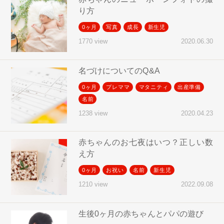
り方
0ヶ月
写真
成長
新生児
2020.06.30
1770 view
名づけについてのQ&A
0ヶ月
プレママ
マタニティ
出産準備
名前
2020.04.23
1238 view
赤ちゃんのお七夜はいつ？正しい数
え方
0ヶ月
お祝い
名前
新生児
2022.09.08
1210 view
生後0ヶ月の赤ちゃんとパパの遊び