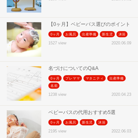
【0ヶ月】ベビーバス選びのポイント
0ヶ月
お風呂
出産準備
新生児
沐浴
2020.06.09
1527 view
名づけについてのQ&A
0ヶ月
プレママ
マタニティ
出産準備
名前
2020.04.23
1238 view
ベビーバスの代用おすすめ5選
0ヶ月
お風呂
新生児
沐浴
2022.06.03
2195 view