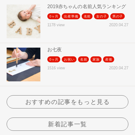
2019赤ちゃんの名前人気ランキング
0ヶ月
出産準備
名前
女の子
男の子
2020.04.27
1178 view
お七夜
0ヶ月
お祝い
名前
家族
産後
2020.04.27
1516 view
おすすめの記事をもっと見る
新着記事一覧