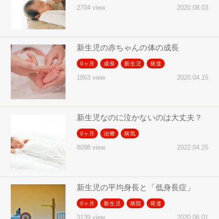
2020.08.03
2704 view
新生児の赤ちゃんの体の成長
0ヶ月
成長
新生児
発達
2020.04.15
1863 view
新生児なのに泣かないのは大丈夫？
0ヶ月
治療
病気
2022.04.25
8098 view
新生児の平均身長と「低身長症」
0ヶ月
新生児
病院
発達
2020.06.01
3139 view