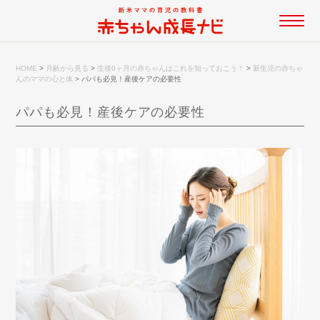
HOME
>
月齢から見る
>
生後0ヶ月の赤ちゃんはこれを知っておこう！
>
新生児の赤ちゃ
んのママの心と体
>
パパも必見！産後ケアの必要性
パパも必見！産後ケアの必要性