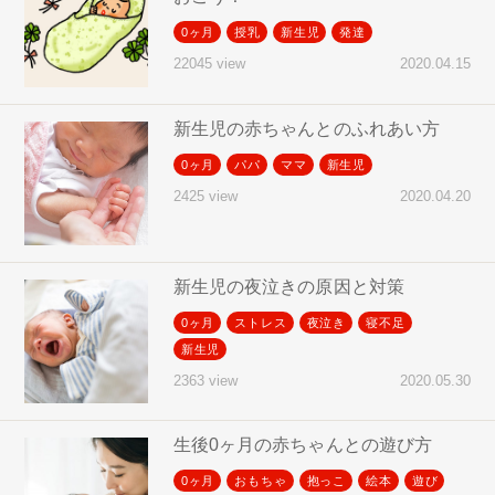
0ヶ月
授乳
新生児
発達
2020.04.15
22045 view
新生児の赤ちゃんとのふれあい方
0ヶ月
パパ
ママ
新生児
2020.04.20
2425 view
新生児の夜泣きの原因と対策
0ヶ月
ストレス
夜泣き
寝不足
新生児
2020.05.30
2363 view
生後0ヶ月の赤ちゃんとの遊び方
0ヶ月
おもちゃ
抱っこ
絵本
遊び