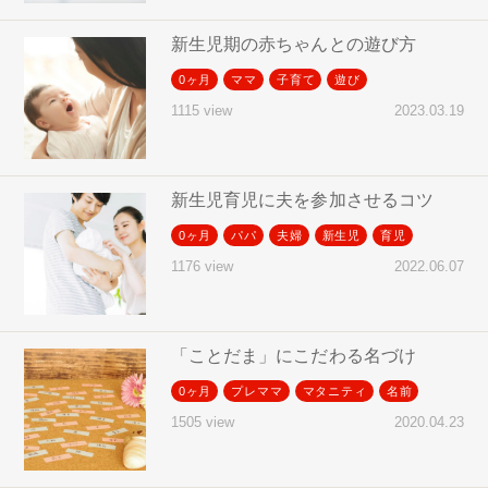
新生児期の赤ちゃんとの遊び方
0ヶ月
ママ
子育て
遊び
2023.03.19
1115 view
新生児育児に夫を参加させるコツ
0ヶ月
パパ
夫婦
新生児
育児
2022.06.07
1176 view
「ことだま」にこだわる名づけ
0ヶ月
プレママ
マタニティ
名前
2020.04.23
1505 view