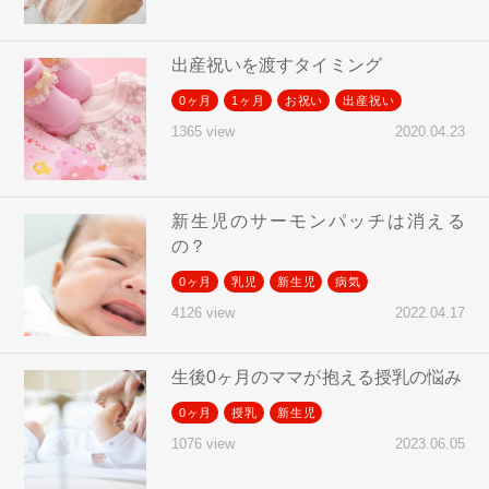
出産祝いを渡すタイミング
0ヶ月
1ヶ月
お祝い
出産祝い
2020.04.23
1365 view
新生児のサーモンパッチは消える
の？
0ヶ月
乳児
新生児
病気
2022.04.17
4126 view
生後0ヶ月のママが抱える授乳の悩み
0ヶ月
授乳
新生児
2023.06.05
1076 view