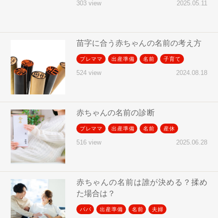
2025.05.11
303 view
苗字に合う赤ちゃんの名前の考え方
プレママ
出産準備
名前
子育て
2024.08.18
524 view
赤ちゃんの名前の診断
プレママ
出産準備
名前
産休
2025.06.28
516 view
赤ちゃんの名前は誰が決める？揉め
た場合は？
パパ
出産準備
名前
夫婦