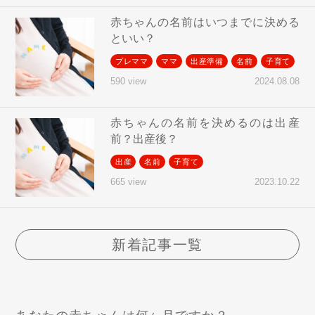
赤ちゃんの名前はいつまでに決める
といい？
プレママ
ママ
出産準備
名前
子育て
2024.08.08
590 view
赤ちゃんの名前を決めるのは出産
前？出産後？
出産
名前
子育て
2023.10.22
665 view
新着記事一覧