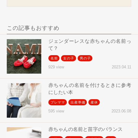
この記事もおすすめ
ジェンダーレスな赤ちゃんの名前っ
て？
名前
女の子
男の子
2023.04.11
929 view
赤ちゃんの名前を付けるときに参考
にしたい本
プレママ
出産準備
産休
2023.06.08
595 view
赤ちゃんの名前と苗字のバランス