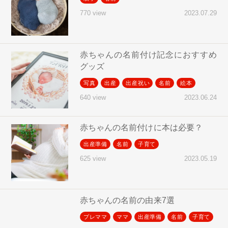
2023.07.29
770 view
赤ちゃんの名前付け記念におすすめ
グッズ
写真
出産
出産祝い
名前
絵本
2023.06.24
640 view
赤ちゃんの名前付けに本は必要？
出産準備
名前
子育て
2023.05.19
625 view
赤ちゃんの名前の由来7選
プレママ
ママ
出産準備
名前
子育て