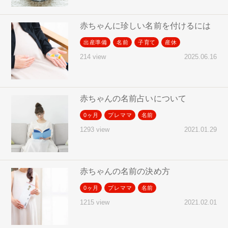
赤ちゃんに珍しい名前を付けるには
出産準備
名前
子育て
産休
2025.06.16
214 view
赤ちゃんの名前占いについて
0ヶ月
プレママ
名前
2021.01.29
1293 view
赤ちゃんの名前の決め方
0ヶ月
プレママ
名前
2021.02.01
1215 view