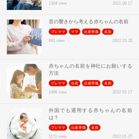
2021.09.17
1304 view
音の響きから考える赤ちゃんの名前
プレママ
ママ
出産準備
名前
2022.03.20
891 view
赤ちゃんの名前を神社にお願いする
方法
プレママ
出産
出産準備
名前
2022.02.17
1486 view
外国でも通用する赤ちゃんの名前
は？
プレママ
出産準備
名前
2022.01.27
1171 view