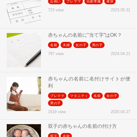
お祝い
プレママ
出産準備
産休
2023.05.31
723 view
赤ちゃんの名前に”当て字”はOK？
名前
夫婦
女の子
男の子
2024.04.21
787 view
赤ちゃんの名前に名付けサイトが便
利
プレママ
マタニティ
名前
女の子
男の子
2020.04.27
1519 view
双子の赤ちゃんの名前の付け方
双子
名前