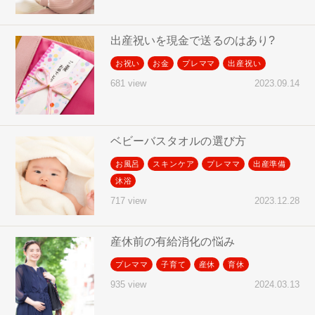
出産祝いを現金で送るのはあり?
お祝い
お金
プレママ
出産祝い
2023.09.14
681 view
ベビーバスタオルの選び方
お風呂
スキンケア
プレママ
出産準備
沐浴
2023.12.28
717 view
産休前の有給消化の悩み
プレママ
子育て
産休
育休
2024.03.13
935 view