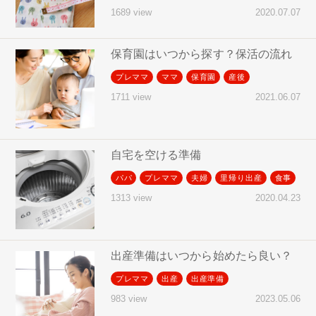
2020.07.07
1689 view
保育園はいつから探す？保活の流れ
プレママ
ママ
保育園
産後
2021.06.07
1711 view
自宅を空ける準備
パパ
プレママ
夫婦
里帰り出産
食事
2020.04.23
1313 view
出産準備はいつから始めたら良い？
プレママ
出産
出産準備
2023.05.06
983 view