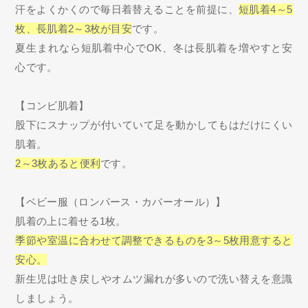
汗をよくかくので毎日着替えることを前提に、
短肌着4～5
枚、長肌着2～3枚が目安
です。
夏生まれなら短肌着中心でOK、冬は長肌着を増やすと安
心です。
【コンビ肌着】
股下にスナップが付いていて足を動かしてもはだけにくい
肌着。
2～3枚あると便利
です。
【ベビー服（ロンパース・カバーオール）】
肌着の上に着せる1枚。
季節や室温に合わせて調整できるものを3～5枚用意すると
安心。
新生児は吐き戻しやオムツ漏れが多いので洗い替えを意識
しましょう。