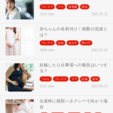
プレママ
ママ
保育園
育休
2021.07.11
1010 view
赤ちゃんの名前付け！画数の流派と
は？
プレママ
名前
女の子
男の子
2021.01.03
2459 view
妊娠したら仕事場への報告はいつす
る？
つわり
プレママ
ママ
妊娠
産休
2021.05.10
1131 view
出産時に病院へタクシーで向かう場
合