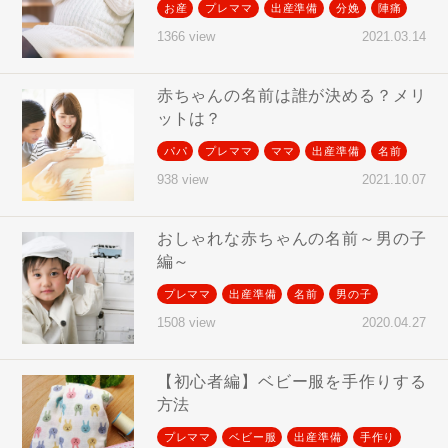
お産
プレママ
出産準備
分娩
陣痛
2021.03.14
1366 view
赤ちゃんの名前は誰が決める？メリ
ットは？
パパ
プレママ
ママ
出産準備
名前
2021.10.07
938 view
おしゃれな赤ちゃんの名前～男の子
編～
プレママ
出産準備
名前
男の子
2020.04.27
1508 view
【初心者編】ベビー服を手作りする
方法
プレママ
ベビー服
出産準備
手作り