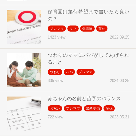
保育園は第何希望まで書いたら良い
の？
プレママ
ママ
保育園
育休
2022.09.25
1423 view
つわりのママにパパがしてあげられ
ること
つわり
パパ
プレママ
2024.03.25
335 view
赤ちゃんの名前と苗字のバランス
お祝い
プレママ
出産準備
産休
2023.05.31
722 view