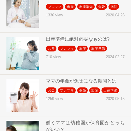
プレママ
出産
出産準備
分娩
病院
2020.04.23
1336 view
出産準備に絶対必要なものは?
お産
プレママ
出産
出産準備
2024.02.27
710 view
ママの年金が免除になる期間とは
お金
プレママ
保険
出産
出産準備
2020.05.15
1259 view
働くママは幼稚園か保育園かどっち
がいい？