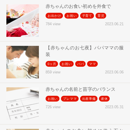
赤ちゃんのお食い初めを外食で
お出かけ
お祝い
子育て
育児
2023.06.21
784 view
【赤ちゃんのお七夜】パパママの服
装
0ヶ月
お祝い
パパ
ママ
2023.06.06
859 view
赤ちゃんの名前と苗字のバランス
お祝い
プレママ
出産準備
産休
2023.05.31
726 view