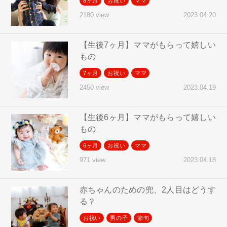
8ヶ月
お祝い
ママ
2023.04.20
2180 view
【生後7ヶ月】ママがもらって嬉しい
もの
7ヶ月
お祝い
ママ
2023.04.19
2450 view
【生後6ヶ月】ママがもらって嬉しい
もの
6ヶ月
お祝い
ママ
2023.04.18
971 view
赤ちゃんのための兜、2人目はどうす
る？
お祝い
男の子
節句