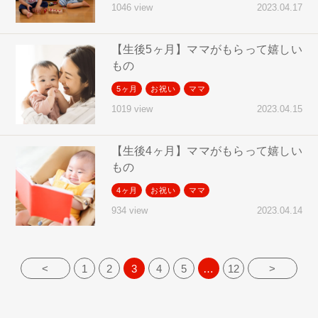
2023.04.17
1046 view
【生後5ヶ月】ママがもらって嬉しい
もの
5ヶ月
お祝い
ママ
2023.04.15
1019 view
【生後4ヶ月】ママがもらって嬉しい
もの
4ヶ月
お祝い
ママ
2023.04.14
934 view
<
1
2
3
4
5
…
12
>