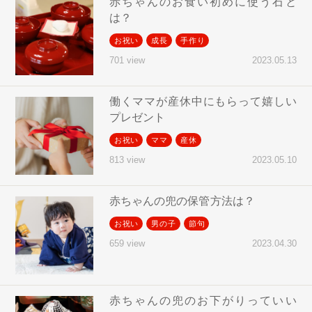
赤ちゃんのお食い初めに使う石と
は？
お祝い
成長
手作り
2023.05.13
701 view
働くママが産休中にもらって嬉しい
プレゼント
お祝い
ママ
産休
2023.05.10
813 view
赤ちゃんの兜の保管方法は？
お祝い
男の子
節句
2023.04.30
659 view
赤ちゃんの兜のお下がりっていい