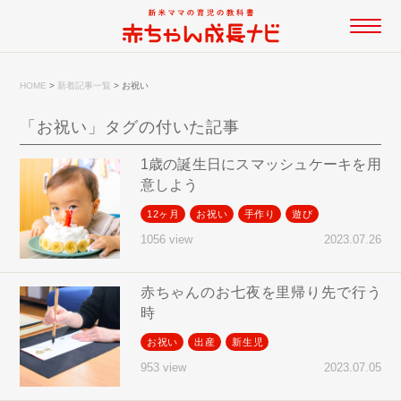
HOME
>
新着記事一覧
>
お祝い
「お祝い」タグの付いた記事
1歳の誕生日にスマッシュケーキを用
意しよう
12ヶ月
お祝い
手作り
遊び
2023.07.26
1056 view
赤ちゃんのお七夜を里帰り先で行う
時
お祝い
出産
新生児
2023.07.05
953 view