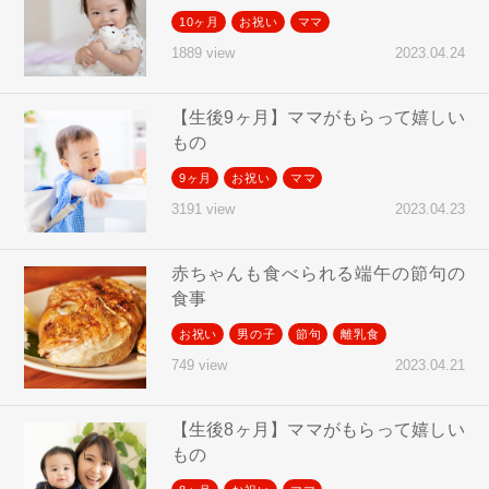
10ヶ月
お祝い
ママ
2023.04.24
1889 view
【生後9ヶ月】ママがもらって嬉しい
もの
9ヶ月
お祝い
ママ
2023.04.23
3191 view
赤ちゃんも食べられる端午の節句の
食事
お祝い
男の子
節句
離乳食
2023.04.21
749 view
【生後8ヶ月】ママがもらって嬉しい
もの