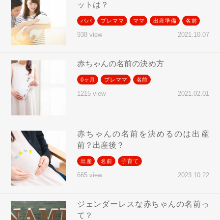
ットは？
パパ
プレママ
ママ
出産準備
名前
2021.10.07
938 view
赤ちゃんの名前の決め方
0ヶ月
プレママ
名前
2021.02.01
1215 view
赤ちゃんの名前を決めるのは出産
前？出産後？
出産
名前
子育て
2023.10.22
665 view
ジェンダーレスな赤ちゃんの名前っ
て？