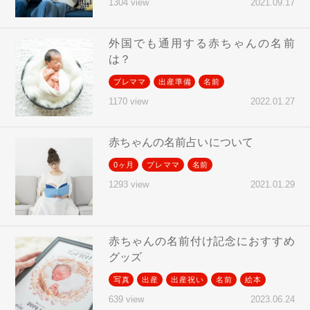
2021.09.17
1304 view
外国でも通用する赤ちゃんの名前
は？
プレママ
出産準備
名前
2022.01.27
1170 view
赤ちゃんの名前占いについて
0ヶ月
プレママ
名前
2021.01.29
1293 view
赤ちゃんの名前付け記念におすすめ
グッズ
写真
出産
出産祝い
名前
絵本
2023.06.24
639 view