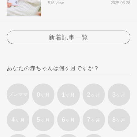
2025.06.28
516 view
新着記事一覧
あなたの赤ちゃんは何ヶ月ですか？
0
1
2
3
プレママ
ヶ月
ヶ月
ヶ月
ヶ月
4
5
6
7
8
ヶ月
ヶ月
ヶ月
ヶ月
ヶ月