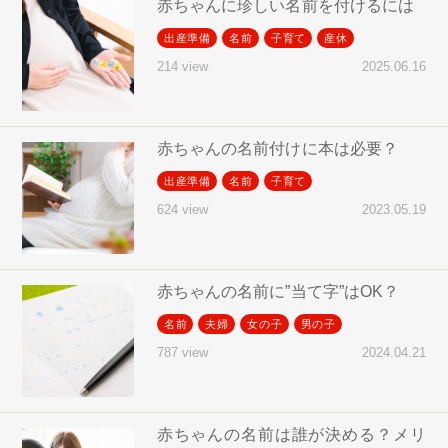
赤ちゃんに珍しい名前を付けるには
出産準備
名前
子育て
産休
2025.06.16
214 view
赤ちゃんの名前付けに本は必要？
出産準備
名前
子育て
2023.05.19
624 view
赤ちゃんの名前に”当て字”はOK？
名前
夫婦
女の子
男の子
2024.04.21
787 view
赤ちゃんの名前は誰が決める？メリ