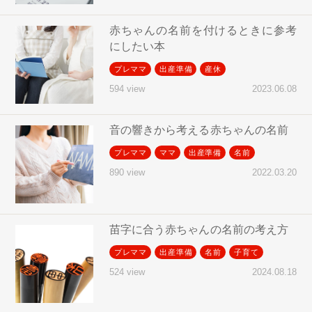
赤ちゃんの名前を付けるときに参考
にしたい本
プレママ
出産準備
産休
2023.06.08
594 view
音の響きから考える赤ちゃんの名前
プレママ
ママ
出産準備
名前
2022.03.20
890 view
苗字に合う赤ちゃんの名前の考え方
プレママ
出産準備
名前
子育て
2024.08.18
524 view