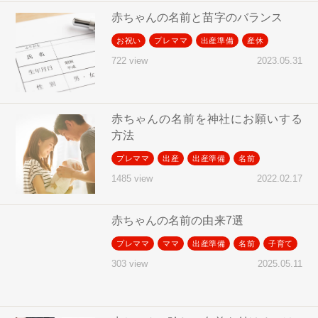
赤ちゃんの名前と苗字のバランス
お祝い
プレママ
出産準備
産休
2023.05.31
722 view
赤ちゃんの名前を神社にお願いする
方法
プレママ
出産
出産準備
名前
2022.02.17
1485 view
赤ちゃんの名前の由来7選
プレママ
ママ
出産準備
名前
子育て
2025.05.11
303 view