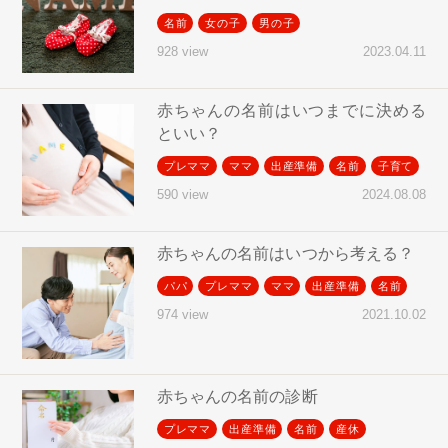
名前
女の子
男の子
2023.04.11
928 view
赤ちゃんの名前はいつまでに決める
といい？
プレママ
ママ
出産準備
名前
子育て
2024.08.08
590 view
赤ちゃんの名前はいつから考える？
パパ
プレママ
ママ
出産準備
名前
2021.10.02
974 view
赤ちゃんの名前の診断
プレママ
出産準備
名前
産休