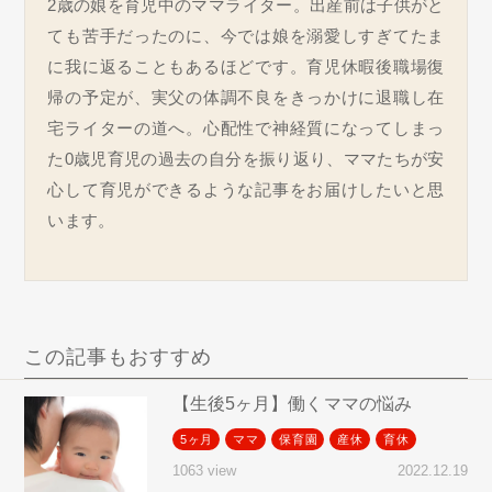
2歳の娘を育児中のママライター。出産前は子供がと
ても苦手だったのに、今では娘を溺愛しすぎてたま
に我に返ることもあるほどです。育児休暇後職場復
帰の予定が、実父の体調不良をきっかけに退職し在
宅ライターの道へ。心配性で神経質になってしまっ
た0歳児育児の過去の自分を振り返り、ママたちが安
心して育児ができるような記事をお届けしたいと思
います。
この記事もおすすめ
【生後5ヶ月】働くママの悩み
5ヶ月
ママ
保育園
産休
育休
2022.12.19
1063 view