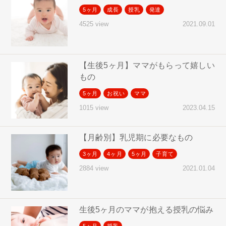
5ヶ月
成長
授乳
発達
2021.09.01
4525 view
【生後5ヶ月】ママがもらって嬉しい
もの
5ヶ月
お祝い
ママ
2023.04.15
1015 view
【月齢別】乳児期に必要なもの
3ヶ月
4ヶ月
5ヶ月
子育て
2021.01.04
2884 view
生後5ヶ月のママが抱える授乳の悩み
5ヶ月
授乳