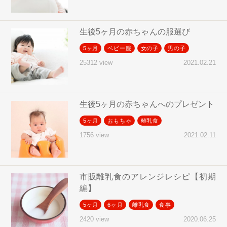
生後5ヶ月の赤ちゃんの服選び
5ヶ月
ベビー服
女の子
男の子
2021.02.21
25312 view
生後5ヶ月の赤ちゃんへのプレゼント
5ヶ月
おもちゃ
離乳食
2021.02.11
1756 view
市販離乳食のアレンジレシピ【初期
編】
5ヶ月
6ヶ月
離乳食
食事
2020.06.25
2420 view