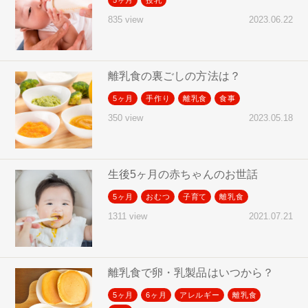
2023.06.22
835 view
離乳食の裏ごしの方法は？
5ヶ月
手作り
離乳食
食事
2023.05.18
350 view
生後5ヶ月の赤ちゃんのお世話
5ヶ月
おむつ
子育て
離乳食
2021.07.21
1311 view
離乳食で卵・乳製品はいつから？
5ヶ月
6ヶ月
アレルギー
離乳食