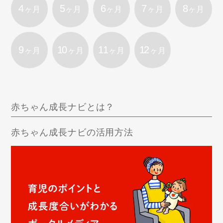
4
5
6
7
8
ヶ月
ヶ月
ヶ月
ヶ月
ヶ月
9
10
11
12
ヶ月
ヶ月
ヶ月
ヶ月
赤ちゃん成長ナビとは？
赤ちゃん成長ナビの活用方法