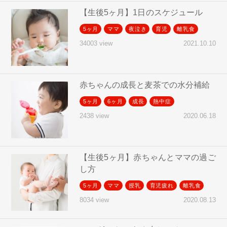
【生後5ヶ月】1日のスケジュール
5ヶ月
ママ
夜泣き
育児
離乳食
2021.10.10
34003 view
赤ちゃんの成長と麦茶での水分補給
5ヶ月
6ヶ月
成長
熱中症
2020.06.18
2438 view
【生後5ヶ月】赤ちゃんとママの過ご
し方
5ヶ月
ママ
授乳
育児疲れ
離乳食
2020.08.13
8034 view