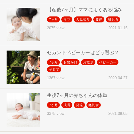
【産後7ヶ月】ママによくある悩み
7ヶ月
ママ
人見知り
腰痛
離乳食
2021.01.15
2075 view
セカンドベビーカーはどう選ぶ？
7ヶ月
お出かけ
お散歩
ベビーカー
子育て
2020.04.27
1367 view
生後7ヶ月の赤ちゃんの体重
7ヶ月
成長
発達
離乳食
2021.09.05
3375 view