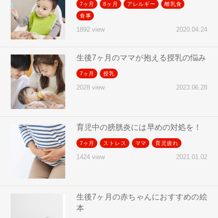
7ヶ月
8ヶ月
アレルギー
離乳食
食事
2020.04.24
1892 view
生後7ヶ月のママが抱える授乳の悩み
7ヶ月
授乳
2023.06.28
2028 view
育児中の膀胱炎には早めの対処を！
7ヶ月
ストレス
ママ
育児疲れ
2021.01.02
1424 view
生後7ヶ月の赤ちゃんにおすすめの絵
本