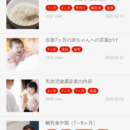
7ヶ月
8ヶ月
手作り
離乳食
食事
2020.10.15
2511 view
生後7ヶ月の赤ちゃんへの言葉がけ
7ヶ月
成長
知育
2023.02.12
1501 view
乳幼児健康診査の内容
1ヶ月
3ヶ月
7ヶ月
発達
2020.10.09
6830 view
離乳食中期（7～8ヶ月）