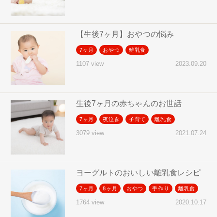
【生後7ヶ月】おやつの悩み
7ヶ月
おやつ
離乳食
2023.09.20
1107 view
生後7ヶ月の赤ちゃんのお世話
7ヶ月
夜泣き
子育て
離乳食
2021.07.24
3079 view
ヨーグルトのおいしい離乳食レシピ
7ヶ月
8ヶ月
おやつ
手作り
離乳食
2020.10.17
1764 view