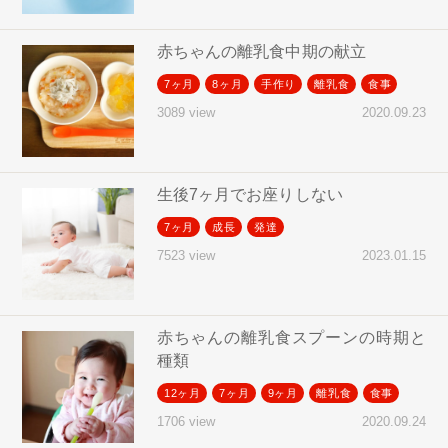
赤ちゃんの離乳食中期の献立
7ヶ月
8ヶ月
手作り
離乳食
食事
2020.09.23
3089 view
生後7ヶ月でお座りしない
7ヶ月
成長
発達
2023.01.15
7523 view
赤ちゃんの離乳食スプーンの時期と
種類
12ヶ月
7ヶ月
9ヶ月
離乳食
食事
2020.09.24
1706 view