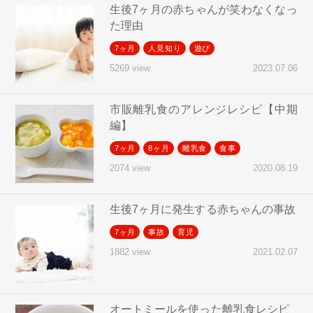
生後7ヶ月の赤ちゃんが笑わなくなっ
た理由
7ヶ月
人見知り
遊び
2023.07.06
5269 view
市販離乳食のアレンジレシピ【中期
編】
7ヶ月
8ヶ月
離乳食
食事
2020.08.19
2074 view
生後7ヶ月に発生する赤ちゃんの事故
7ヶ月
事故
育児
2021.02.07
1882 view
オートミールを使った離乳食レシピ