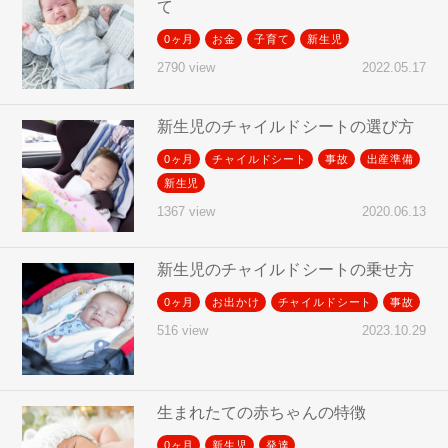
て
0ヶ月
お金
子育て
新生児
2022.05.17
2790 view
新生児のチャイルドシートの選び方
0ヶ月
チャイルドシート
事故
出産準備
新生児
2020.06.13
1367 view
新生児のチャイルドシートの乗せ方
0ヶ月
お出かけ
チャイルドシート
事故
2023.10.29
516 view
生まれたての赤ちゃんの特徴
0ヶ月
新生児
発達