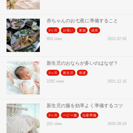
赤ちゃんのお七夜に準備すること
0ヶ月
お祝い
家族
成長
2022.07.06
953 view
新生児のおならが多いのはなぜ？
0ヶ月
新生児
発達
2021.12.16
2282 view
新生児の服を効率よく準備するコツ
0ヶ月
ベビー服
出産準備
2025.09.24
201 view