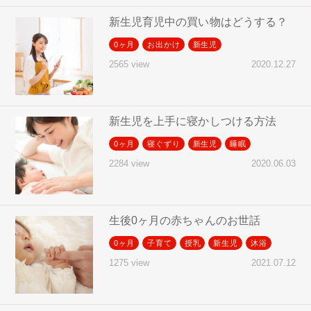
新生児育児中の買い物はどうする？
0ヶ月
お出かけ
新生児
2020.12.27
2565 view
新生児を上手に寝かしつける方法
0ヶ月
寝ぐずり
新生児
睡眠
2020.06.03
2284 view
生後0ヶ月の赤ちゃんのお世話
0ヶ月
子育て
授乳
新生児
沐浴
2021.07.12
1275 view