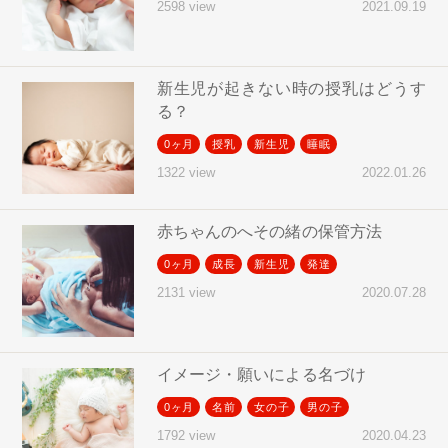
2021.09.19
2598 view
新生児が起きない時の授乳はどうす
る？
0ヶ月
授乳
新生児
睡眠
2022.01.26
1322 view
赤ちゃんのへその緒の保管方法
0ヶ月
成長
新生児
発達
2020.07.28
2131 view
イメージ・願いによる名づけ
0ヶ月
名前
女の子
男の子
2020.04.23
1792 view