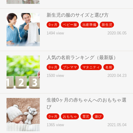
新生児の服のサイズと選び方
0ヶ月
ベビー服
出産準備
新生児
2020.06.05
1494 view
人気の名前ランキング（最新版）
0ヶ月
プレママ
マタニティ
名前
2020.04.23
1500 view
生後0ヶ月の赤ちゃんへのおもちゃ選
び
0ヶ月
おもちゃ
育児
遊び
2021.05.04
1365 view