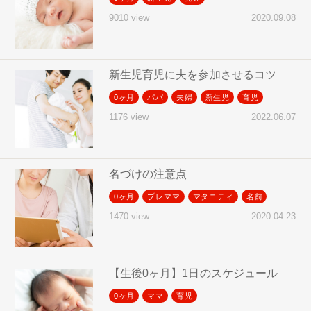
2020.09.08
9010 view
新生児育児に夫を参加させるコツ
0ヶ月
パパ
夫婦
新生児
育児
2022.06.07
1176 view
名づけの注意点
0ヶ月
プレママ
マタニティ
名前
2020.04.23
1470 view
【生後0ヶ月】1日のスケジュール
0ヶ月
ママ
育児