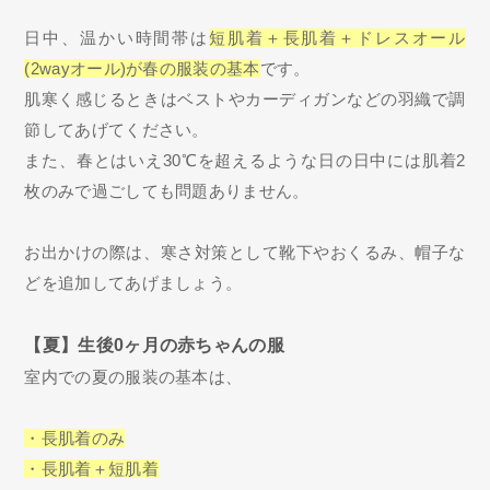
日中、温かい時間帯は
短肌着＋長肌着＋ドレスオール
(2wayオール)が春の服装の基本
です。
肌寒く感じるときはベストやカーディガンなどの羽織で調
節してあげてください。
また、春とはいえ30℃を超えるような日の日中には肌着2
枚のみで過ごしても問題ありません。
お出かけの際は、寒さ対策として靴下やおくるみ、帽子な
どを追加してあげましょう。
【夏】生後0ヶ月の赤ちゃんの服
室内での夏の服装の基本は、
・長肌着のみ
・長肌着＋短肌着