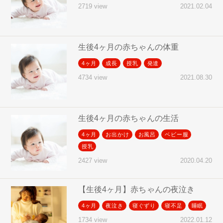
2021.02.04
2719 view
生後4ヶ月の赤ちゃんの体重
4ヶ月
成長
授乳
発達
2021.08.30
4734 view
生後4ヶ月の赤ちゃんの生活
4ヶ月
お出かけ
お風呂
ベビー服
授乳
2020.04.20
2427 view
【生後4ヶ月】赤ちゃんの夜泣き
4ヶ月
夜泣き
寝ぐずり
寝不足
睡眠
2022.01.12
1734 view