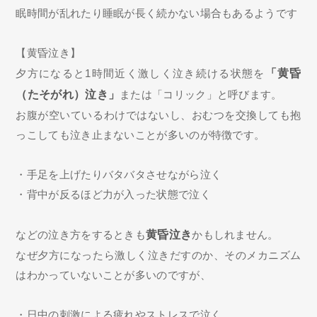
眠時間が乱れたり睡眠が長く続かない場合もあるようです
【黄昏泣き】
夕方になると1時間近く激しく泣き続ける状態を
「黄昏
（たそがれ）泣き」
または「コリック」と呼びます。
お腹が空いているわけではないし、おむつを交換しても抱
っこしても泣き止まないことが多いのが特徴です。
・手足を上げたりバタバタさせながら泣く
・背中が反るほど力が入った状態で泣く
などの泣き方をするときも
黄昏泣き
かもしれません。
なぜ夕方になったら激しく泣きだすのか、そのメカニズム
はわかっていないことが多いのですが、
・日中の刺激による疲れやストレスで泣く