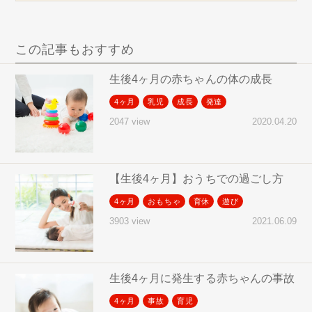
この記事もおすすめ
生後4ヶ月の赤ちゃんの体の成長
4ヶ月
乳児
成長
発達
2020.04.20
2047 view
【生後4ヶ月】おうちでの過ごし方
4ヶ月
おもちゃ
育休
遊び
2021.06.09
3903 view
生後4ヶ月に発生する赤ちゃんの事故
4ヶ月
事故
育児