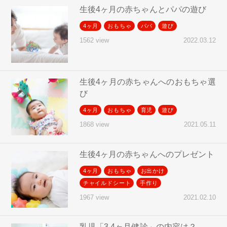
生後4ヶ月の赤ちゃんとパパの遊び
4ヶ月
おもちゃ
パパ
遊び
2022.03.12
1562 view
生後4ヶ月の赤ちゃんへのおもちゃ選
び
4ヶ月
おもちゃ
育児
遊び
2021.05.11
1868 view
生後4ヶ月の赤ちゃんへのプレゼント
4ヶ月
おもちゃ
お出かけ
チャイルドシート
手作り
2021.02.10
1967 view
乳児「3,4ヶ月健診」の内容は？