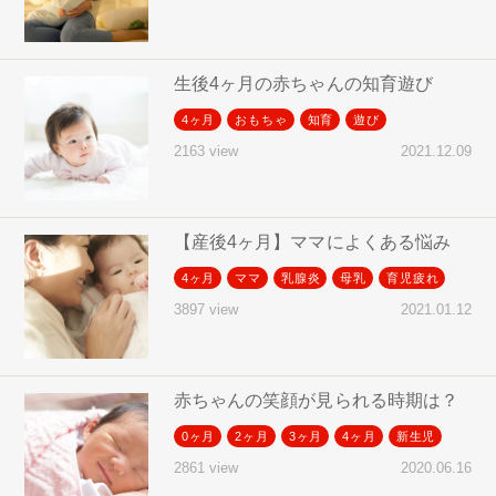
生後4ヶ月の赤ちゃんの知育遊び
4ヶ月
おもちゃ
知育
遊び
2021.12.09
2163 view
【産後4ヶ月】ママによくある悩み
4ヶ月
ママ
乳腺炎
母乳
育児疲れ
2021.01.12
3897 view
赤ちゃんの笑顔が見られる時期は？
0ヶ月
2ヶ月
3ヶ月
4ヶ月
新生児
2020.06.16
2861 view