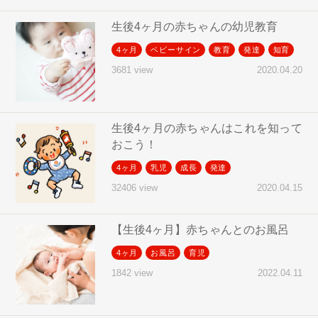
生後4ヶ月の赤ちゃんの幼児教育
4ヶ月
ベビーサイン
教育
発達
知育
2020.04.20
3681 view
生後4ヶ月の赤ちゃんはこれを知って
おこう！
4ヶ月
乳児
成長
発達
2020.04.15
32406 view
【生後4ヶ月】赤ちゃんとのお風呂
4ヶ月
お風呂
育児
2022.04.11
1842 view