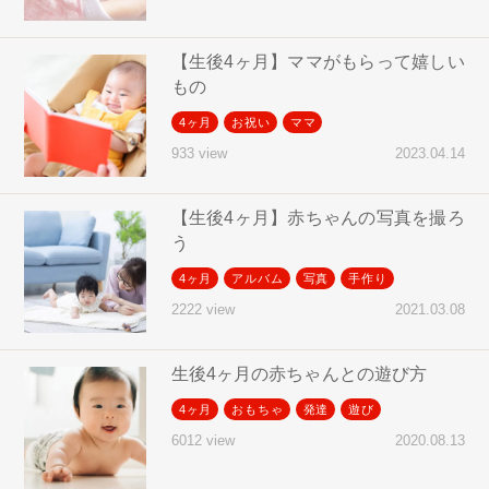
【生後4ヶ月】ママがもらって嬉しい
もの
4ヶ月
お祝い
ママ
2023.04.14
933 view
【生後4ヶ月】赤ちゃんの写真を撮ろ
う
4ヶ月
アルバム
写真
手作り
2021.03.08
2222 view
生後4ヶ月の赤ちゃんとの遊び方
4ヶ月
おもちゃ
発達
遊び
2020.08.13
6012 view