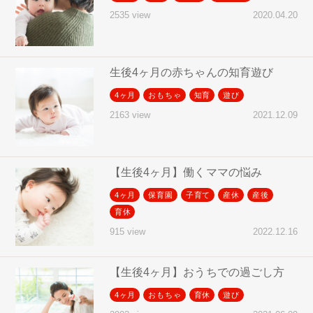
2020.04.20
2535 view
生後4ヶ月の赤ちゃんの知育遊び
4ヶ月
おもちゃ
知育
遊び
2021.12.09
2163 view
【生後4ヶ月】働くママの悩み
4ヶ月
保育園
子育て
産休
産後
育休
2022.12.16
915 view
【生後4ヶ月】おうちでの過ごし方
4ヶ月
おもちゃ
育休
遊び