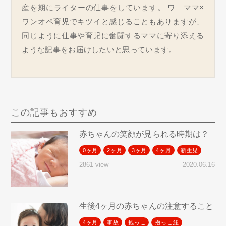
産を期にライターの仕事をしています。 ワ―ママ×
ワンオペ育児でキツイと感じることもありますが、
同じように仕事や育児に奮闘するママに寄り添える
ような記事をお届けしたいと思っています。
この記事もおすすめ
赤ちゃんの笑顔が見られる時期は？
0ヶ月
2ヶ月
3ヶ月
4ヶ月
新生児
2020.06.16
2861 view
生後4ヶ月の赤ちゃんの注意すること
4ヶ月
事故
抱っこ
抱っこ紐