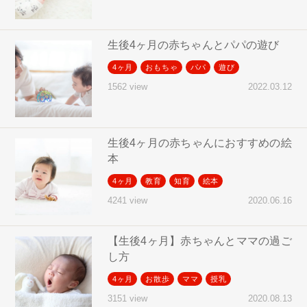
生後4ヶ月の赤ちゃんとパパの遊び
4ヶ月
おもちゃ
パパ
遊び
2022.03.12
1562 view
生後4ヶ月の赤ちゃんにおすすめの絵
本
4ヶ月
教育
知育
絵本
2020.06.16
4241 view
【生後4ヶ月】赤ちゃんとママの過ご
し方
4ヶ月
お散歩
ママ
授乳
2020.08.13
3151 view