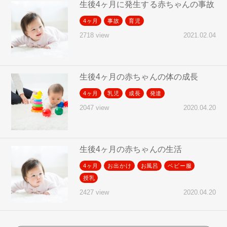
生後4ヶ月に発生する赤ちゃんの事故
4ヶ月
事故
育児
2021.02.04
2718 view
生後4ヶ月の赤ちゃんの体の成長
4ヶ月
乳児
成長
発達
2020.04.20
2047 view
生後4ヶ月の赤ちゃんの生活
4ヶ月
お出かけ
お風呂
ベビー服
授乳
2020.04.20
2427 view