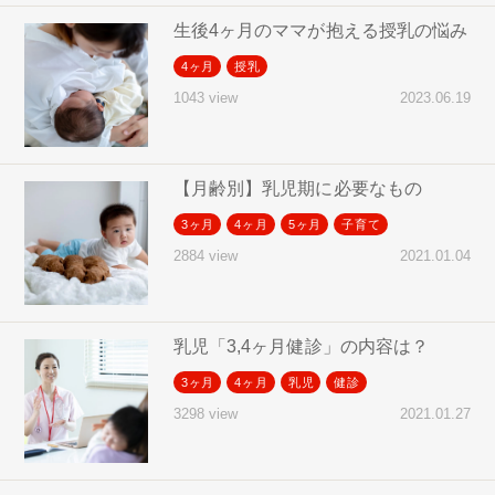
生後4ヶ月のママが抱える授乳の悩み
4ヶ月
授乳
2023.06.19
1043 view
【月齢別】乳児期に必要なもの
3ヶ月
4ヶ月
5ヶ月
子育て
2021.01.04
2884 view
乳児「3,4ヶ月健診」の内容は？
3ヶ月
4ヶ月
乳児
健診
2021.01.27
3298 view