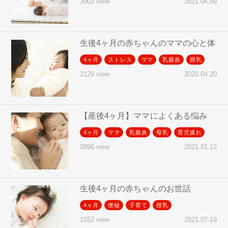
2021.06.09
3903 view
生後4ヶ月の赤ちゃんのママの心と体
4ヶ月
ストレス
ママ
乳腺炎
授乳
2020.04.20
2129 view
【産後4ヶ月】ママによくある悩み
4ヶ月
ママ
乳腺炎
母乳
育児疲れ
2021.01.12
3896 view
生後4ヶ月の赤ちゃんのお世話
4ヶ月
便秘
子育て
授乳
2021.07.19
1552 view